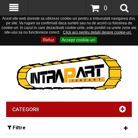
0
Acest site web doreste sa utilizeze cookie-uri pentru a imbunatati navigarea dvs.
pe site. Va rugam sa confirmati daca sunteti sau nu de acord cu folosirea de
cookie-uri. In cazul in care dezactivati cookie-urile, este posibil ca unele zone ale
site-ului sa nu functioneze corect.
Click aici pentru detalii despre cookie-uri.
Refuz
Accept cookie-uri
CATEGORII
Filtre